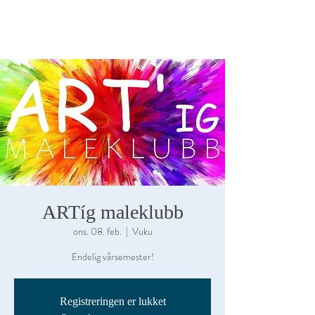
ME
NU
ARTíg maleklubb
ons. 08. feb.
  |  
Vuku
Endelig vårsemester!
Registreringen er lukket