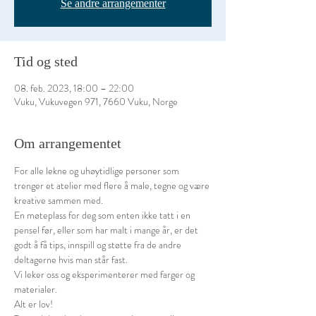
Se andre arrangementer
Tid og sted
08. feb. 2023, 18:00 – 22:00
Vuku, Vukuvegen 971, 7660 Vuku, Norge
Om arrangementet
For alle lekne og uhøytidlige personer som 
trenger et atelier med flere å male, tegne og være 
kreative sammen med.
En møteplass for deg som enten ikke tatt i en 
pensel før, eller som har malt i mange år, er det 
godt å få tips, innspill og støtte fra de andre 
deltagerne hvis man står fast.
Vi leker oss og eksperimenterer med farger og 
materialer.
Alt er lov!