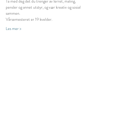
Ta med deg det du trenger av lerret, maling, 
pensler og annet utstyr, og vær kreativ og sosial 
sammen.
Vårsemesteret er 19 kvelder.
Les mer >
Dele dette arrangementet
Do you want a long nice shower and a
comfortable bed in sundried sheets?
Homecooked meals while your clothes are
washed and dried?
Someone to welcome you and cheer you
on?