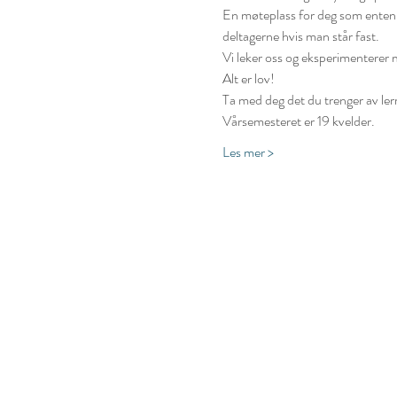
En møteplass for deg som enten ikk
deltagerne hvis man står fast.
Vi leker oss og eksperimenterer 
Alt er lov!
Ta med deg det du trenger av lerr
Vårsemesteret er 19 kvelder.
Les mer >