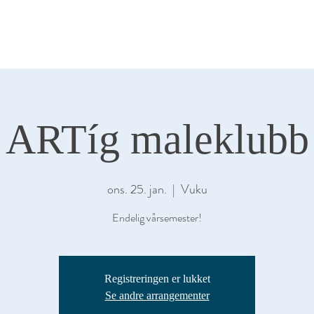
KALER
SALGSGALLERI
ARRANGEME
ARTíg maleklubb
ons. 25. jan.
  |  
Vuku
Endelig vårsemester!
Registreringen er lukket
Se andre arrangementer