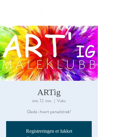
ME
NU
ARTìg
ons. 12. nov.
  |  
Vuku
Glede i hvert penselstrøk!
Registreringen er lukket