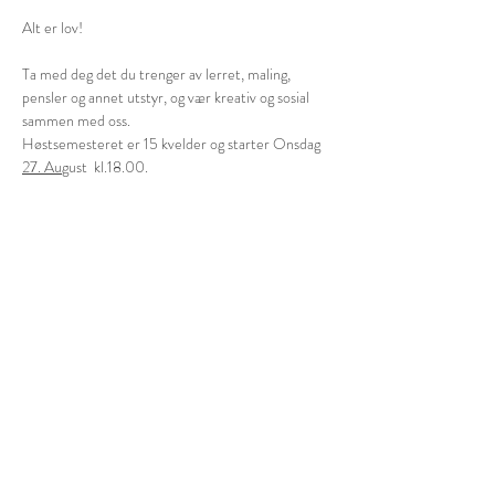
Alt er lov!
Ta med deg det du trenger av lerret, maling, 
pensler og annet utstyr, og vær kreativ og sosial 
sammen med oss.
Høstsemesteret er 15 kvelder og starter Onsdag 
27. Au
gust  kl.18.00.
Les mer >
Dele dette arrangementet
Do you want a long nice shower and a
comfortable bed in sundried sheets?