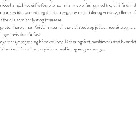
ke har spikket ei flis før, eller som har mye erfaring med tre, til  å få din ide
 bare en ide, ta med deg det du trenger av materialer og verktøy, eller lei p
or alle som har lyst og interesse. 
 uten lærer, men Kai Johansen vil være til stede og jobbe med sine egne p
inger, hvis du står fast.
ye treskjærerjern og håndverktøy. Det er også et maskinverksted hvor det
iebenker, båndsliper, søyleboremaskin, og en gjerdesag,…