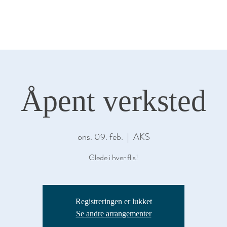
KALER
SALGSGALLERI
ARRANGEME
Åpent verksted
ons. 09. feb.
  |  
AKS
Glede i hver flis!
Registreringen er lukket
Se andre arrangementer