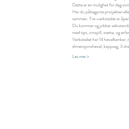
Dette er en mulighet for deg som ik
Har du påbegynte prosjekter eller
sammen. Tre-verkstedet er åpent f
Du kommer og jobber selvstendig,
med tips, innspill, støtte, og erfar
Verkstedet har 14 høvelbenker, m
dimensjonshøvel, kappsag, 3 dre
Les mer >